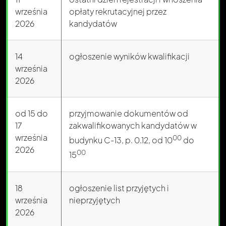
września
opłaty rekrutacyjnej przez
2026
kandydatów
14
ogłoszenie wyników kwalifikacji
września
2026
od 15 do
przyjmowanie dokumentów od
17
zakwalifikowanych kandydatów w
września
00
budynku C-13, p. 0.12, od 10
do
2026
00
15
18
ogłoszenie list przyjętych i
września
nieprzyjętych
2026