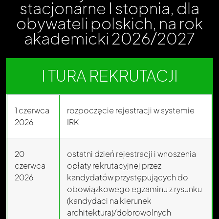
stacjonarne I stopnia,
dla
obywateli polskich,
na rok
akademicki 2026/2027
I TURA REKRUTACJI
1 czerwca
rozpoczęcie rejestracji w systemie
2026
IRK
20
ostatni dzień rejestracji i wnoszenia
czerwca
opłaty rekrutacyjnej przez
2026
kandydatów przystępujących do
obowiązkowego egzaminu z rysunku
(kandydaci na kierunek
architektura)/dobrowolnych