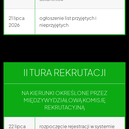
21 lipca
ogłoszenie list przyjętych i
2026
nieprzyjętych
II TURA REKRUTACJI
NA KIERUNKI OKREŚLONE PRZEZ
MIĘDZYWYDZIAŁOWĄ KOMISJĘ
REKRUTACYJNĄ
22 lipca
rozpoczęcie rejestracji w systemie