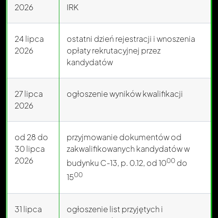
2026
IRK
24 lipca
ostatni dzień rejestracji i wnoszenia
2026
opłaty rekrutacyjnej przez
kandydatów
27 lipca
ogłoszenie wyników kwalifikacji
2026
od 28 do
przyjmowanie dokumentów od
30 lipca
zakwalifikowanych kandydatów w
2026
00
budynku C-13, p. 0.12, od 10
do
00
15
31 lipca
ogłoszenie list przyjętych i