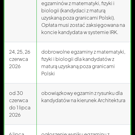
egzaminów z matematyki, fizyki i
biologii (kandydaci z maturą
uzyskaną poza granicami Polski).
Opłata musi zostać zaksięgowana na
koncie kandydata w systemie IRK.
24, 25, 26
dobrowolne egzaminy z matematyki,
czerwca
fizyki i biologii dla kandydatów z
2026
maturą uzyskaną poza granicami
Polski
od 30
obowiązkowy egzamin z rysunku dla
czerwca
kandydatów na kierunek Architektura
do 1 lipca
2026
6 lipca
ogłoszenie wyniku egzaminu z