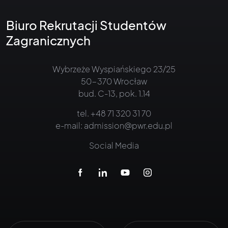
Biuro Rekrutacji Studentów
Zagranicznych
Wybrzeże Wyspiańskiego 23/25
50-370 Wrocław
bud. C-13, pok. 1.14
tel.
+48 71 320 31 70
e-mail:
admission@pwr.edu.pl
Social Media