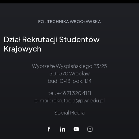
POLITECHNIKA WROCŁAWSKA
Dział Rekrutacji Studentów
Krajowych
Wybrzeże Wyspiańskiego 23/25
50-370 Wrocław
bud. C-13, pok. 1.14
tel.
+48 71 320 41 11
e-mail:
rekrutacja@pwr.edu.pl
Social Media