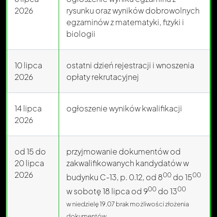
2026
rysunku oraz wyników dobrowolnych
egzaminów z matematyki, fizyki i
biologii
10 lipca
ostatni dzień rejestracji i wnoszenia
2026
opłaty rekrutacyjnej
14 lipca
ogłoszenie wyników kwalifikacji
2026
od 15 do
przyjmowanie dokumentów od
20 lipca
zakwalifikowanych kandydatów w
2026
00
00
budynku C-13, p. 0.12, od 8
do 15
00
00
w sobotę 18 lipca od 9
do 13
w niedzielę 19.07 brak możliwości złożenia
dokumentów