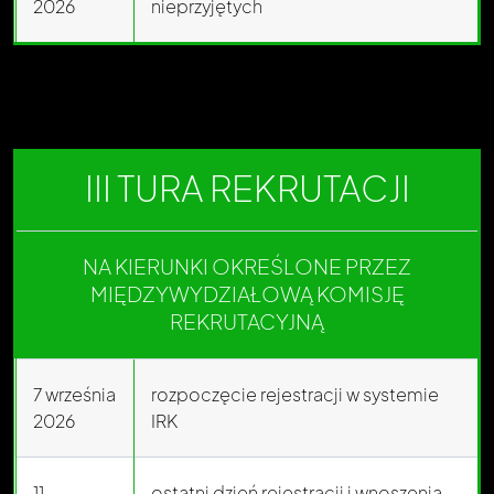
2026
nieprzyjętych
III TURA REKRUTACJI
NA KIERUNKI OKREŚLONE PRZEZ
MIĘDZYWYDZIAŁOWĄ KOMISJĘ
REKRUTACYJNĄ
7 września
rozpoczęcie rejestracji w systemie
2026
IRK
11
ostatni dzień rejestracji i wnoszenia