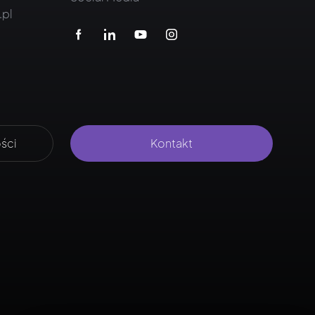
.pl
ści
Kontakt