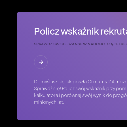
Policz wskaźnik rekru
SPRAWDŹ SWOJE SZANSE W NADCHODZĄCEJ REK
Domyślasz się jak poszła Ci matura? A może
Sprawdź się! Policz swój wskaźnik przy po
kalkulatora i porównaj swój wynik do prog
minionych lat.