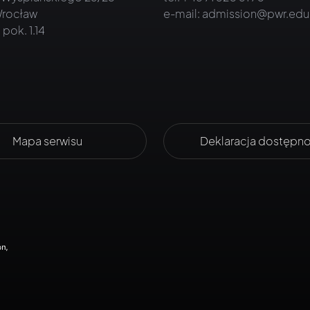
rocław
e-mail:
admission@pwr.edu
 pok. 1.14
Mapa serwisu
Deklaracja dostępno