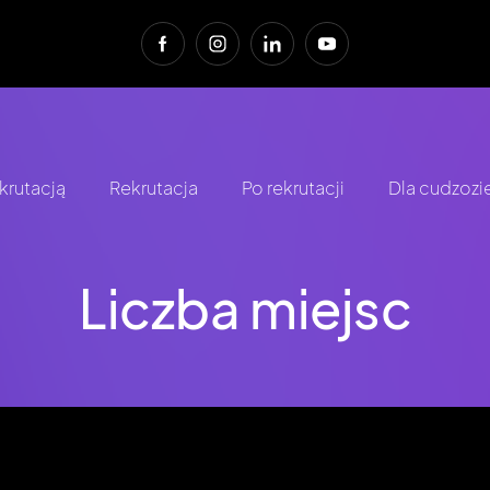
krutacją
Rekrutacja
Po rekrutacji
Dla cudzoz
Liczba miejsc