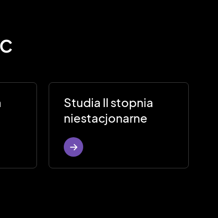
sc
a
Studia II stopnia
niestacjonarne