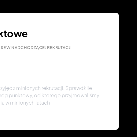
nktowe
SE W NADCHODZĄCEJ REKRUTACJI
zyjęć z minionych rekrutacji. Sprawdź ile
próg punktowy, od którego przyjmowaliśmy
ia w minionych latach