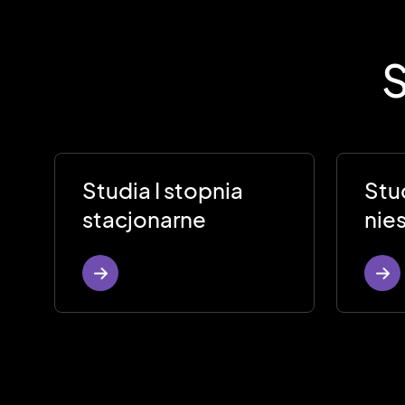
S
Studia I stopnia
Stud
stacjonarne
nie