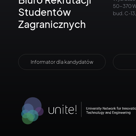
50-370 W
Studentów
bud. C-13,
Zagranicznych
Informator dla kandydatów