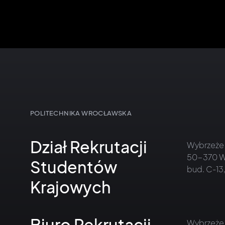
POLITECHNIKA WROCŁAWSKA
Dział Rekrutacji
Wybrzeże
50-370 W
Studentów
bud. C-13,
Krajowych
Biuro Rekrutacji
Wybrzeże