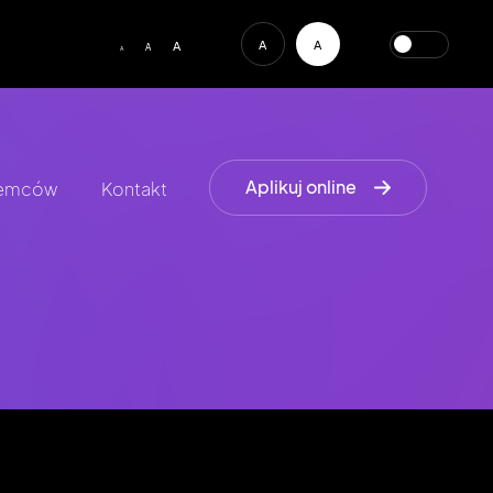
A
A
A
A
A
Aplikuj online
iemców
Kontakt