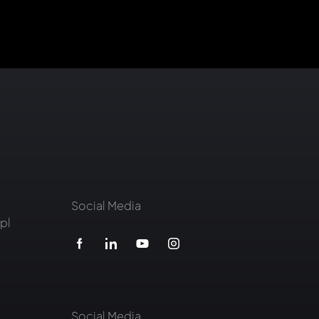
Social Media
pl
Social Media