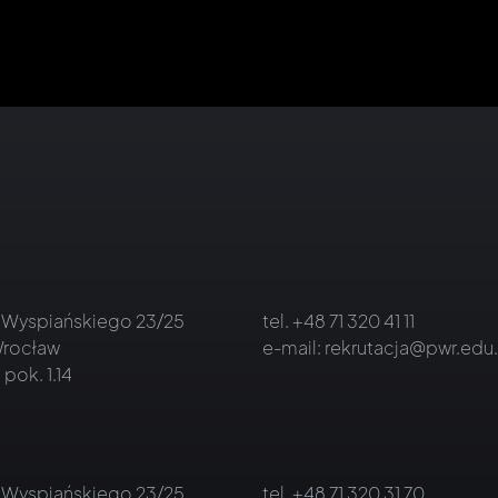
 Wyspiańskiego 23/25
tel.
+48 71 320 41 11
rocław
e-mail:
rekrutacja@pwr.edu.
 pok. 1.14
 Wyspiańskiego 23/25
tel.
+48 71 320 31 70