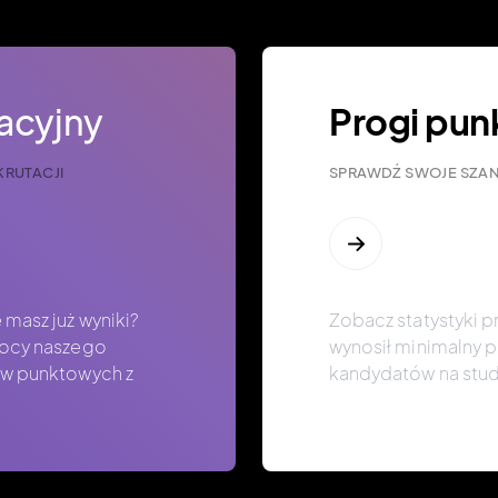
tacyjny
Progi pu
RUTACJI
SPRAWDŹ SWOJE SZAN
 masz już wyniki?
Zobacz statystyki pr
mocy naszego
wynosił minimalny 
ów punktowych z
kandydatów na stud