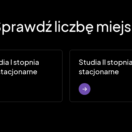
prawdź liczbę miej
ia I stopnia
Studia II stopni
stacjonarne
stacjonarne