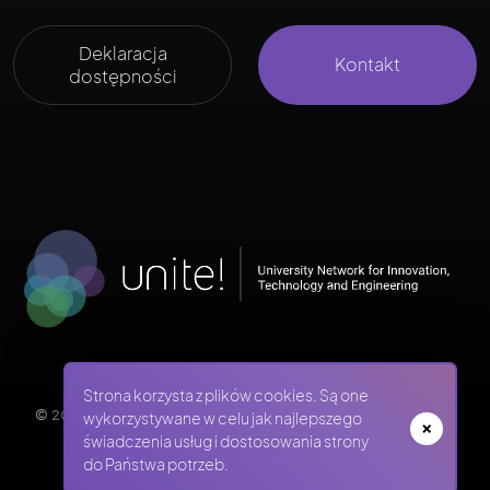
Deklaracja
Kontakt
dostępności
Strona korzysta z plików cookies. Są one
© 2026 REKRUTACJA PWR - POLITECHNIKA WROCŁAWSKA
wykorzystywane w celu jak najlepszego
świadczenia usług i dostosowania strony
do Państwa potrzeb.