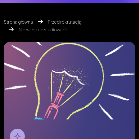
Strona główna
Przed rekrutacją
Nie wiesz co studiować?