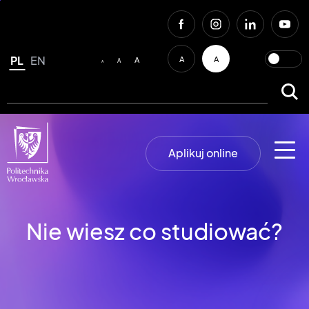
PL
EN
A
A
A
A
A
Aplikuj online
Nie wiesz co studiować?