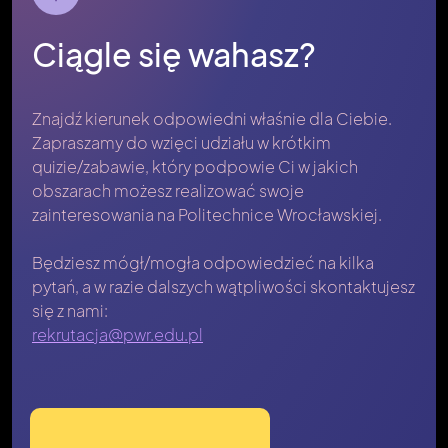
Ciągle się wahasz?
Znajdź kierunek odpowiedni właśnie dla Ciebie.
Zapraszamy do wzięci udziału w krótkim
quizie/zabawie, który podpowie Ci w jakich
obszarach możesz realizować swoje
zainteresowania na Politechnice Wrocławskiej.
Będziesz mógł/mogła odpowiedzieć na kilka
pytań, a w razie dalszych wątpliwości skontaktujesz
się z nami:
rekrutacja@pwr.edu.pl