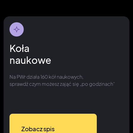
Koła
naukowe
Na PWr działa 160 kół naukowych,
sprawdź czym możesz zająć się „po godzinach”
Zobacz spis