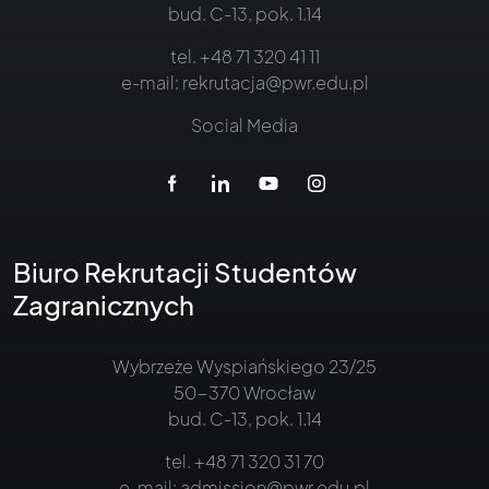
bud. C-13, pok. 1.14
tel.
+48 71 320 41 11
e-mail:
rekrutacja@pwr.edu.pl
Social Media
Biuro Rekrutacji Studentów
Zagranicznych
Wybrzeże Wyspiańskiego 23/25
50-370 Wrocław
bud. C-13, pok. 1.14
tel.
+48 71 320 31 70
e-mail:
admission@pwr.edu.pl