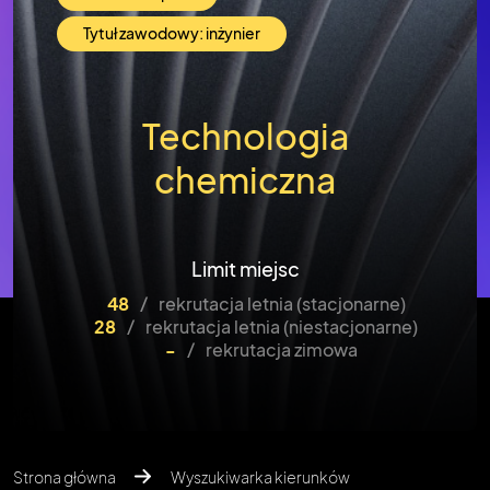
Tytuł zawodowy: inżynier
Technologia
chemiczna
Limit miejsc
48
/
rekrutacja letnia (stacjonarne)
28
/
rekrutacja letnia (niestacjonarne)
-
/
rekrutacja zimowa
Strona główna
Wyszukiwarka kierunków