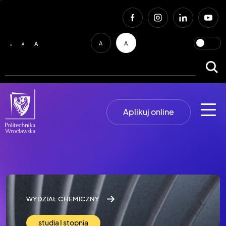
A
A
A
A
A
Aplikuj online
WYDZIAŁ CHEMICZNY
studia I stopnia